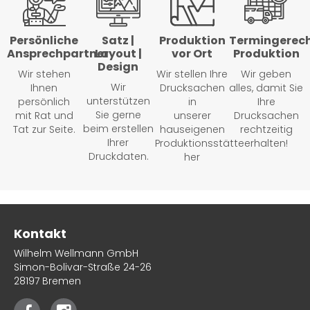
Persönliche
Satz |
Produktion
Termingerec
Ansprechpartner
Layout |
vor Ort
Produktion
Design
Wir stehen
Wir stellen Ihre
Wir geben
Wir
Ihnen
Drucksachen
alles, damit Sie
unterstützen
persönlich
in
Ihre
Sie gerne
mit Rat und
unserer
Drucksachen
beim erstellen
Tat zur Seite.
hauseigenen
rechtzeitig
Ihrer
Produktionsstätte
erhalten!
Druckdaten.
her
Kontakt
Wilhelm Wellmann GmbH
Simon-Bolivar-Straße 24-26
28197 Bremen