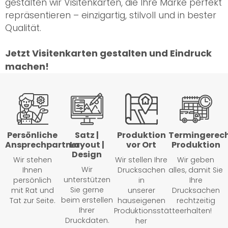
gestalten wir Visitenkarten, die Ihre Marke perfekt
repräsentieren – einzigartig, stilvoll und in bester
Qualität.
Jetzt Visitenkarten gestalten und Eindruck
machen!
Persönliche
Satz |
Produktion
Termingerec
Ansprechpartner
Layout |
vor Ort
Produktion
Design
Wir stehen
Wir stellen Ihre
Wir geben
Wir
Ihnen
Drucksachen
alles, damit Sie
unterstützen
persönlich
in
Ihre
Sie gerne
mit Rat und
unserer
Drucksachen
beim erstellen
Tat zur Seite.
hauseigenen
rechtzeitig
Ihrer
Produktionsstätte
erhalten!
Druckdaten.
her