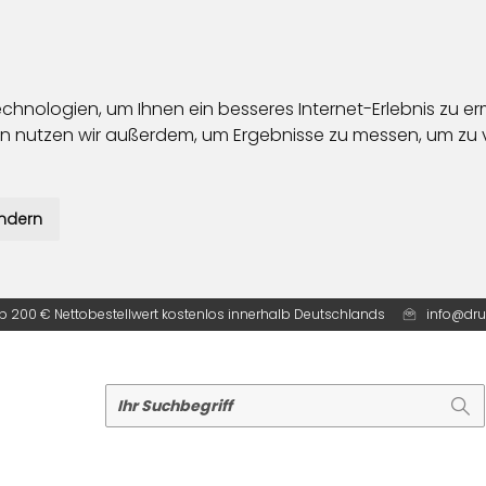
hnologien, um Ihnen ein besseres Internet-Erlebnis zu er
ien nutzen wir außerdem, um Ergebnisse zu messen, um z
ändern
 ab 200 € Nettobestellwert kostenlos innerhalb Deutschlands
info@dru