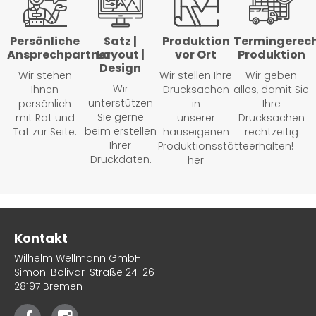
Persönliche
Satz |
Produktion
Termingerec
Ansprechpartner
Layout |
vor Ort
Produktion
Design
Wir stehen
Wir stellen Ihre
Wir geben
Wir
Ihnen
Drucksachen
alles, damit Sie
unterstützen
persönlich
in
Ihre
Sie gerne
mit Rat und
unserer
Drucksachen
beim erstellen
Tat zur Seite.
hauseigenen
rechtzeitig
Ihrer
Produktionsstätte
erhalten!
Druckdaten.
her
Kontakt
Wilhelm Wellmann GmbH
Simon-Bolivar-Straße 24-26
28197 Bremen