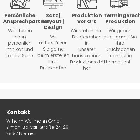
Persönliche
Satz |
Produktion
Termingerec
Ansprechpartner
Layout |
vor Ort
Produktion
Design
Wir stehen
Wir stellen Ihre
Wir geben
Wir
Ihnen
Drucksachen
alles, damit Sie
unterstützen
persönlich
in
Ihre
Sie gerne
mit Rat und
unserer
Drucksachen
beim erstellen
Tat zur Seite.
hauseigenen
rechtzeitig
Ihrer
Produktionsstätte
erhalten!
Druckdaten.
her
Kontakt
Wilhelm Wellmann GmbH
Simon-Bolivar-Straße 24-26
28197 Bremen